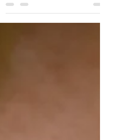
Wenn Schlaf nicht reicht – und du dich fragst, ob
du einfach faul bist