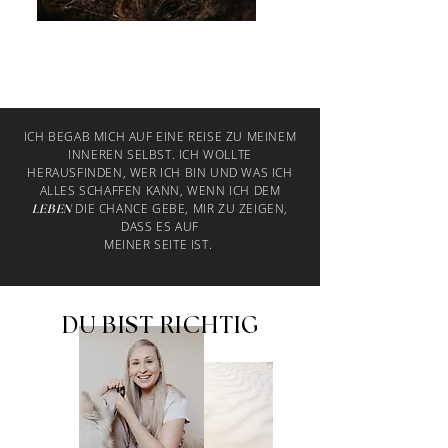
ICH BEGAB MICH AUF EINE REISE ZU MEINEM
INNEREN SELBST. ICH WOLLTE
HERAUSFINDEN, WER ICH BIN UND WAS ICH
ALLES SCHAFFEN KANN, WENN ICH DEM
DIE CHANCE GEBE, MIR ZU ZEIGEN,
LEBEN
DASS ES AUF
MEINER SEITE IST.
DU BIST RICHTIG