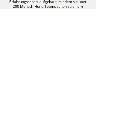
Erfahrungsschatz aufgebaut, mit dem sie über
200 Mensch-Hund-Teams schon zu einem
entspannten Leben und einer intensiveren
Mensch-Hund-Bindung begleitet hat.
Nach einer Verwaltungsausbildung hat sie der
Wirtschaft den Rücken gekehrt und eine
Hundetrainer Ausbildung nach §11 TierSchG bei
Ziemer & Falke absolviert. Sie ist unter anderem
Aromatherapie Fachberaterin für Hunde und
Menschen, Bachblütenberaterin, und befindet sich
gerade in der Life Coaching Ausbildung von Britta
Remmel.
Lisa hat mit "Stay Pawsitive" ihr erstes Buch
gemeinsam mit ihrer Freundin und früheren
Geschäftspartnerin Kirsten Mahne veröffentlicht.
Hier erklären die Beiden, wie auch Du eine
sichere und stabile Mensch-Hund-Bindung
aufbauen kannst.
ZU MEINEN QUALIFIKATIONEN