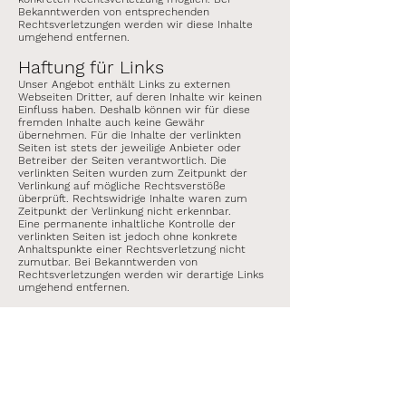
Bekanntwerden von entsprechenden
Rechtsverletzungen werden wir diese Inhalte
umgehend entfernen.
Haftung für Links
Unser Angebot enthält Links zu externen
Webseiten Dritter, auf deren Inhalte wir keinen
Einfluss haben. Deshalb können wir für diese
fremden Inhalte auch keine Gewähr
übernehmen. Für die Inhalte der verlinkten
Seiten ist stets der jeweilige Anbieter oder
Betreiber der Seiten verantwortlich. Die
verlinkten Seiten wurden zum Zeitpunkt der
Verlinkung auf mögliche Rechtsverstöße
überprüft. Rechtswidrige Inhalte waren zum
Zeitpunkt der Verlinkung nicht erkennbar.
Eine permanente inhaltliche Kontrolle der
verlinkten Seiten ist jedoch ohne konkrete
Anhaltspunkte einer Rechtsverletzung nicht
zumutbar. Bei Bekanntwerden von
Rechtsverletzungen werden wir derartige Links
umgehend entfernen.
Urheberrecht
Die durch die Seitenbetreiber erstellten Inhalte
und Werke auf diesen Seiten unterliegen dem
deutschen Urheberrecht. Die Vervielfältigung,
Bearbeitung, Verbreitung und jede Art der
Verwertung außerhalb der Grenzen des
Urheberrechtes bedürfen der schriftlichen