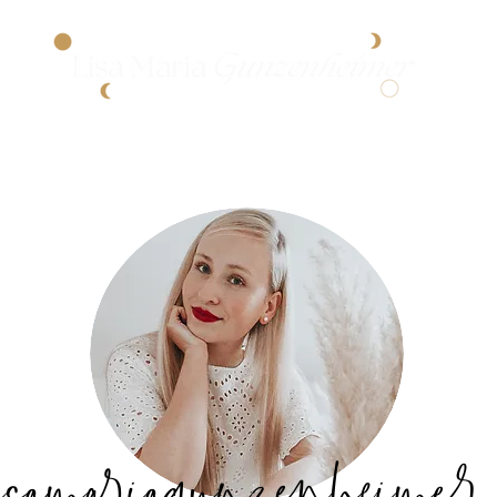
dōTERRA
FRAUENKREISE
ONLINESHOP
samariagunzenheimer